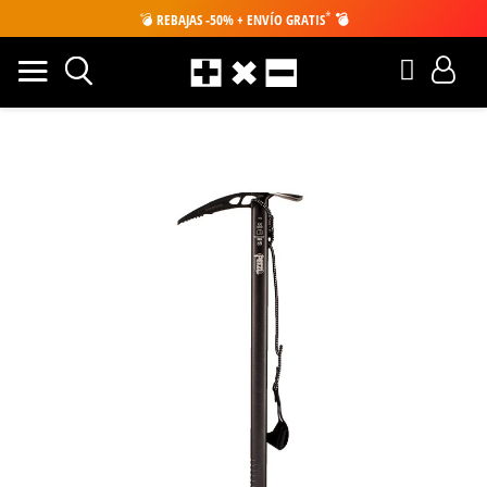
*
💣
REBAJAS -50% + ENVÍO GRATIS
💣