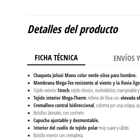
Detalles del producto
FICHA TÉCNICA
ENVÍOS 
Chaqueta Joluvi Manu color verde oliva para hombre.
Membrana Mega-Tex
resistente al viento y la lluvia lige
Tejido exterior
Strech
, tejido técnico, multielástico, transpirable 
Tejido interior Mega-Therm
: relleno de fibra con
elevada ef
Cremallera central bidireccional
, cubierta por una solapa, q
Bolsillos laterales, con corchete
Capucha ajustable y desmontable.
Interior del cuello de tejido polar
muy suave y cálido.
Bolsillo interior con cremallera.