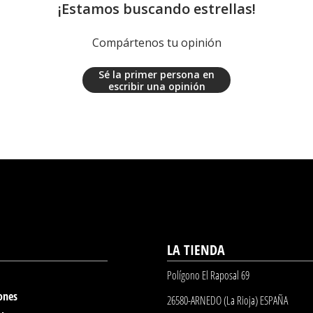
¡Estamos buscando estrellas!
Compártenos tu opinión
Sé la primer persona en
escribir una opinión
LA TIENDA
Polígono El Raposal 69
ones
26580-ARNEDO (La Rioja) ESPAÑA