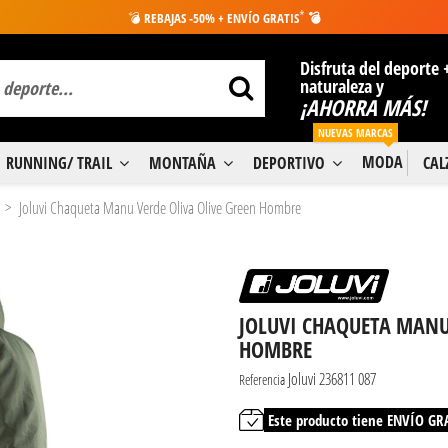
*
💣
REBAJAS -50% + ENVÍO GRATIS
💣
Disfruta del deporte 
naturaleza y
¡AHORRA MÁS!
NUEVAS MARCAS
MODA
RUNNING/ TRAIL
MONTAÑA
DEPORTIVO
CA
Joluvi Chaqueta Manu Verde Oliva Olive Green Hombre
JOLUVI CHAQUETA MANU
HOMBRE
Joluvi 236811 087
Referencia
Este producto tiene ENVÍO GR