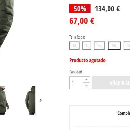
50%
134,00 €
67,00 €
Talla Ropa:
M
L
XL
3
2XL
Producto agotado
Cantidad
AÑADIR AL

Comple