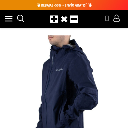
*
💣
REBAJAS -50% + ENVÍO GRATIS
💣