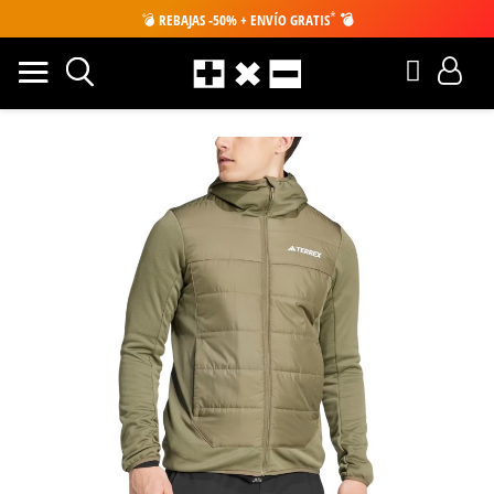
*
💣
REBAJAS -50% + ENVÍO GRATIS
💣