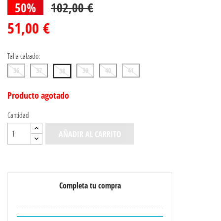
50%
102,00 €
51,00 €
Talla calzado:
36
37
39
40
41
38
Producto agotado
Cantidad
AÑADIR AL CARRITO
Completa tu compra