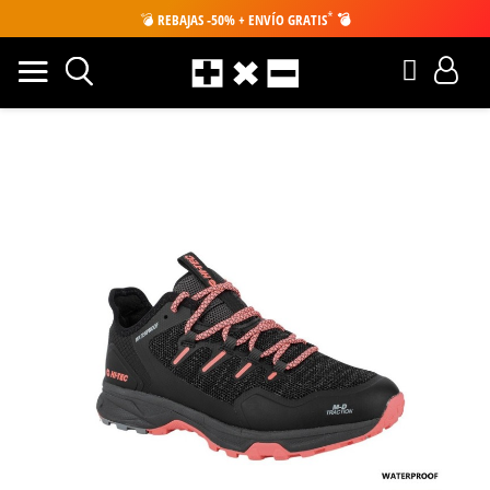
*
💣
REBAJAS -50% + ENVÍO GRATIS
💣