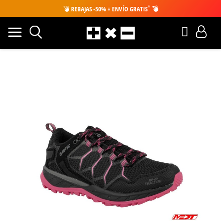
*
💣
REBAJAS -50% + ENVÍO GRATIS
💣