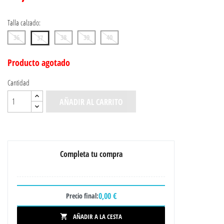
Talla calzado:
36
38
39
40
37
Producto agotado
Cantidad
AÑADIR AL CARRITO
Completa tu compra
0,00 €
Precio final:
AÑADIR A LA CESTA
