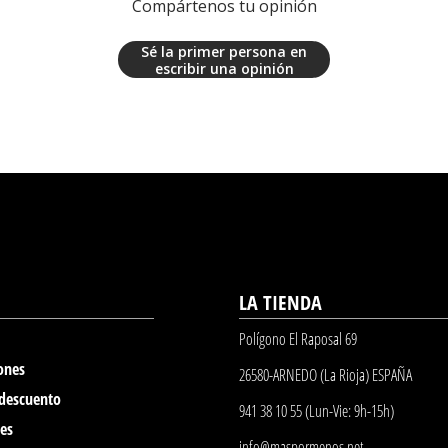
Compártenos tu opinión
Sé la primer persona en
escribir una opinión
LA TIENDA
Polígono El Raposal 69
ones
26580-ARNEDO (La Rioja) ESPAÑA
 descuento
941 38 10 55 (Lun-Vie: 9h-15h)
nes
info@maspormenos.net