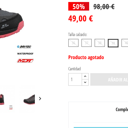
50%
98,00 €
49,00 €
Talla calzado:
36
37
38
4
39
Producto agotado
Cantidad
AÑADIR AL

Comple