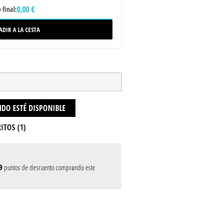
0,00 €
 final:
ADIR A LA CESTA
DO ESTÉ DISPONIBLE
ITOS (
1
)
9
puntos de descuento comprando este