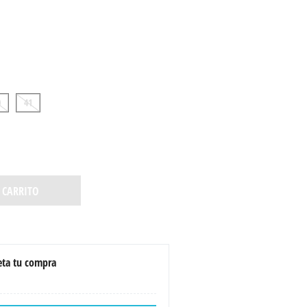
0
41
 CARRITO
ta tu compra