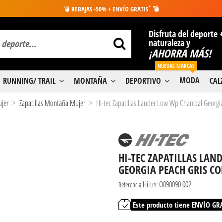
*
💣
REBAJAS -50% + ENVÍO GRATIS
💣
Disfruta del deporte 
naturaleza y
¡AHORRA MÁS!
NUEVAS MARCAS
MODA
RUNNING/ TRAIL
MONTAÑA
DEPORTIVO
CA
ujer
Zapatillas Montaña Mujer
Hi-tec Zapatillas Lander Low Wp Charcoal Georgi
HI-TEC ZAPATILLAS LA
GEORGIA PEACH GRIS C
Hi-tec O090090 002
Referencia
Este producto tiene ENVÍO GR