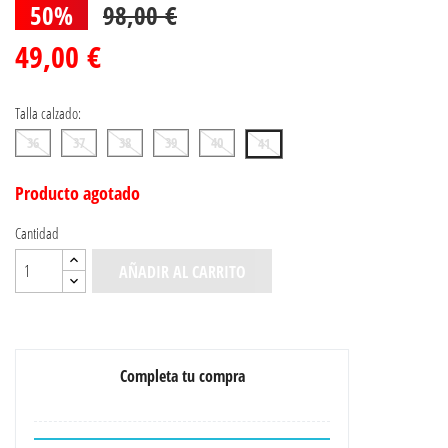
50%
98,00 €
49,00 €
Talla calzado:
36
37
38
39
40
41
Producto agotado
Cantidad
AÑADIR AL CARRITO
Completa tu compra