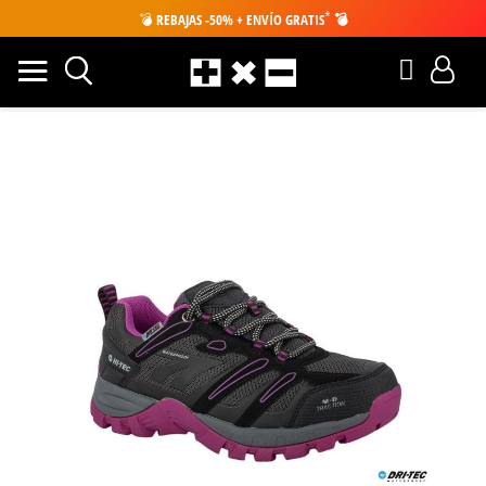
*
💣
REBAJAS -50% + ENVÍO GRATIS
💣