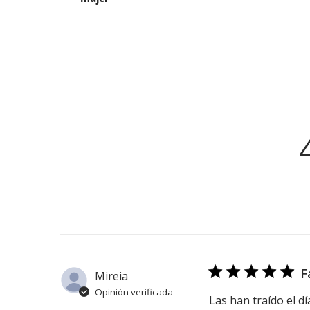
F
Mireia
Opinión verificada
Las han traído el d