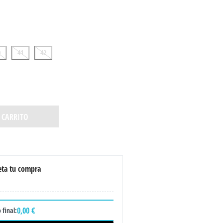
0
41
42
 CARRITO
ta tu compra
0,00 €
 final: