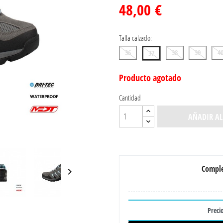
48,00 €
Talla calzado:
36
38
39
4
37
Producto agotado
Cantidad
AÑADIR AL
Comple

Precio