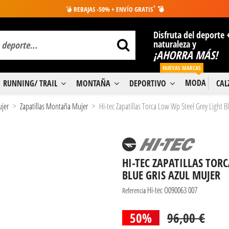
*
💣
REBAJAS -50% + ENVÍO GRATIS
💣
Disfruta del deporte 
naturaleza y
¡AHORRA MÁS!
NUEVAS MARCAS
MODA
RUNNING/ TRAIL
MONTAÑA
DEPORTIVO
CA
ujer
Zapatillas Montaña Mujer
Hi-tec Zapatillas Torca Low Wp Steel Grey Light B
HI-TEC ZAPATILLAS TOR
BLUE GRIS AZUL MUJER
Hi-tec O090063 007
Referencia
50%
96,00 €