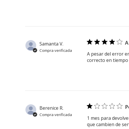
A
Samanta V.
Compra verificada
A pesar del error e
correcto en tiempo
P
Berenice R.
Compra verificada
1 mes para devolver
que cambien de serv