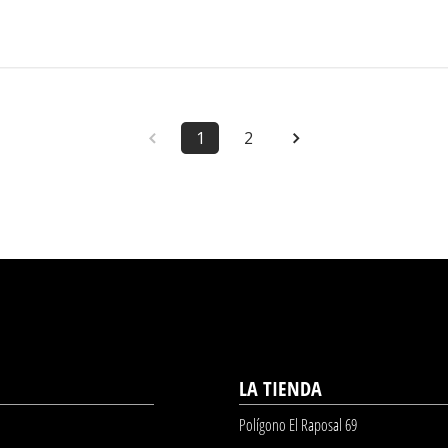
1
2
LA TIENDA
Polígono El Raposal 69