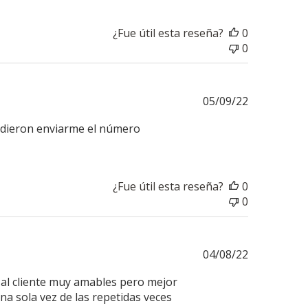
¿Fue útil esta reseña?
0
0
Fecha
05/09/22
de
 pudieron enviarme el número
publicación
¿Fue útil esta reseña?
0
0
Fecha
04/08/22
de
n al cliente muy amables pero mejor
publicación
na sola vez de las repetidas veces