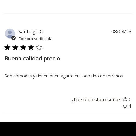
F
Santiago C.
08/04/23
d
Compra verificada
pu
Buena calidad precio
Son cómodas y tienen buen agarre en todo tipo de terrenos
¿Fue útil esta reseña?
0
1