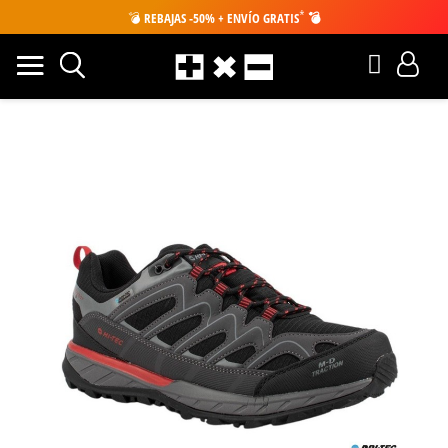
*
💣
REBAJAS -50% + ENVÍO GRATIS
💣