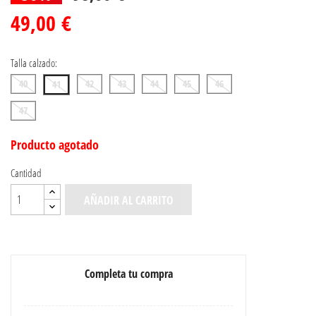
49,00 €
Talla calzado:
40
42
43
44
45
46
41
47
Producto agotado
Cantidad
AÑADIR AL CARRITO
Completa tu compra