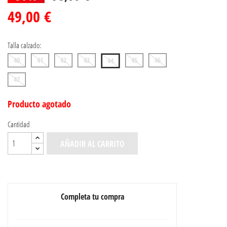
49,00 €
Talla calzado:
40
41
42
43
45
46
44
47
Producto agotado
Cantidad
AÑADIR AL CARRITO
Completa tu compra