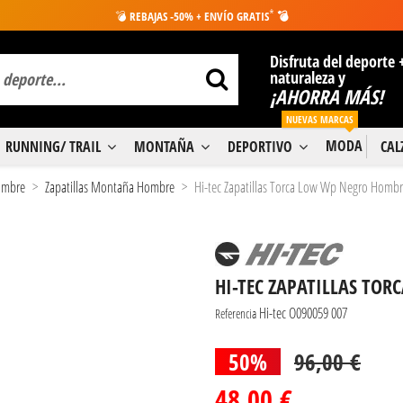
*
💣
REBAJAS -50% + ENVÍO GRATIS
💣
Disfruta del deporte 
naturaleza y
¡AHORRA MÁS!
NUEVAS MARCAS
MODA
RUNNING/ TRAIL
MONTAÑA
DEPORTIVO
CA
Hombre
Zapatillas Montaña Hombre
Hi-tec Zapatillas Torca Low Wp Negro Homb
HI-TEC ZAPATILLAS TO
Hi-tec O090059 007
Referencia
50%
96,00 €
48,00 €