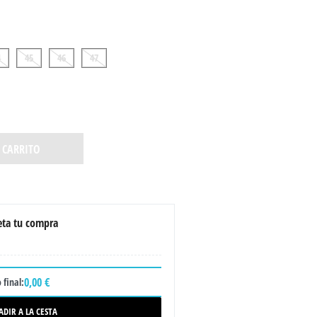
4
45
46
47
 CARRITO
ta tu compra
0,00 €
 final:
ADIR A LA CESTA