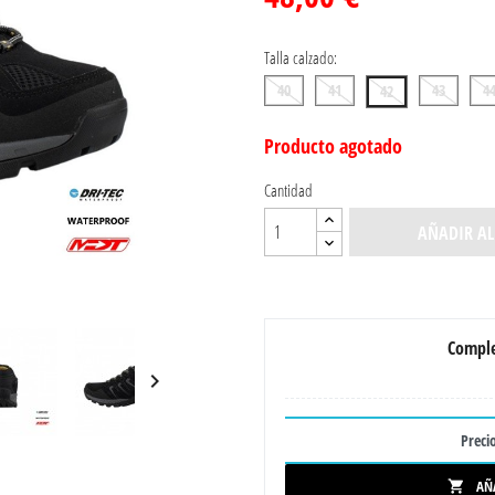
Talla calzado:
40
41
43
4
42
Producto agotado
Cantidad
AÑADIR AL
Comple

Precio
AÑ
