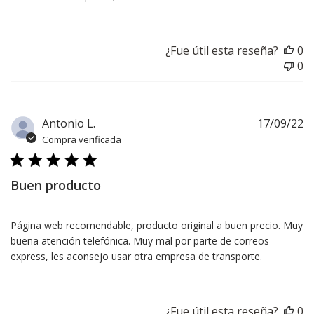
¿Fue útil esta reseña?
0
0
F
Antonio L.
17/09/22
d
Compra verificada
pu
Buen producto
Página web recomendable, producto original a buen precio. Muy
buena atención telefónica. Muy mal por parte de correos
express, les aconsejo usar otra empresa de transporte.
¿Fue útil esta reseña?
0