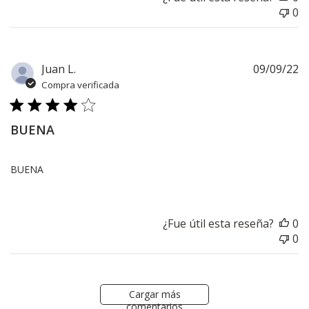
0
F
Juan L.
09/09/22
d
Compra verificada
pu
BUENA
BUENA
¿Fue útil esta reseña?
0
0
Cargar más
comentarios