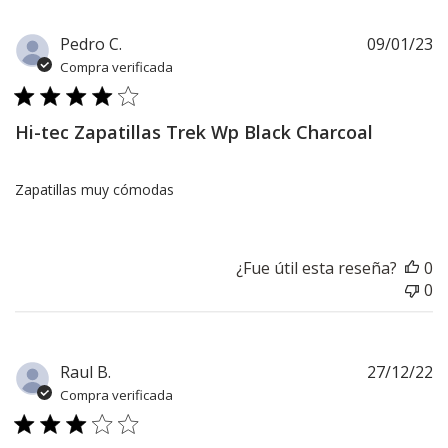
F
Pedro C.
09/01/23
d
Compra verificada
pu
Hi-tec Zapatillas Trek Wp Black Charcoal
Zapatillas muy cómodas
¿Fue útil esta reseña?
0
0
F
Raul B.
27/12/22
d
Compra verificada
pu