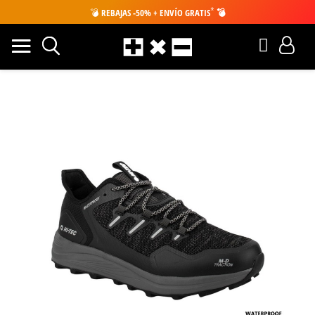
*
💣
REBAJAS -50% + ENVÍO GRATIS
💣