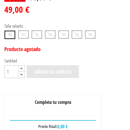
49,00 €
Talla calzado:
41
42
43
44
45
46
40
Producto agotado
Cantidad
AÑADIR AL CARRITO
Completa tu compra
0,00 €
Precio final: