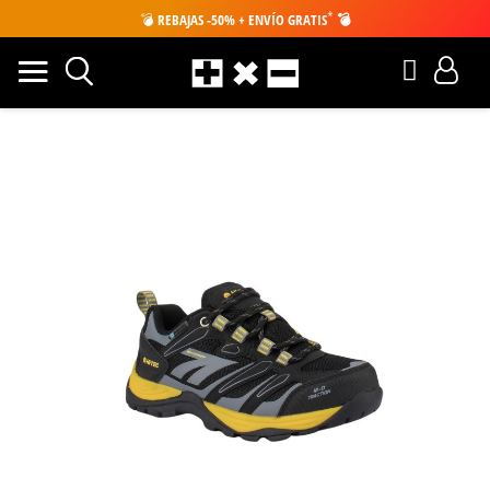
*
💣
REBAJAS -50% + ENVÍO GRATIS
💣