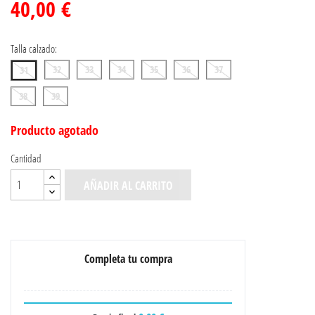
40,00 €
Talla calzado:
32
33
34
35
36
37
31
38
39
Producto agotado
Cantidad
AÑADIR AL CARRITO
Completa tu compra