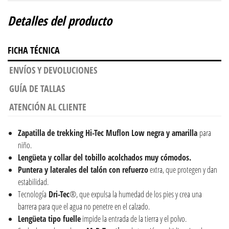
Detalles del producto
FICHA TÉCNICA
ENVÍOS Y DEVOLUCIONES
GUÍA DE TALLAS
ATENCIÓN AL CLIENTE
Zapatilla de trekking Hi-Tec Muflon Low negra y amarilla
para
niño.
Lengüeta y collar del tobillo acolchados muy cómodos.
Puntera y laterales del talón con refuerzo
extra, que protegen y dan
estabilidad.
Tecnología
Dri-Tec
®, que expulsa la humedad de los pies y crea una
barrera para que el agua no penetre en el calzado.
Lengüeta tipo fuelle
impide la entrada de la tierra y el polvo.