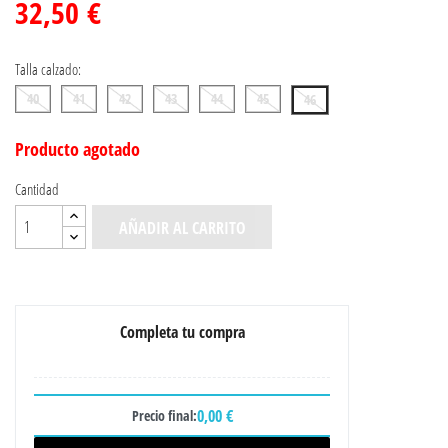
32,50 €
Talla calzado:
40
41
42
43
44
45
46
Producto agotado
Cantidad
AÑADIR AL CARRITO
Completa tu compra
0,00 €
Precio final: