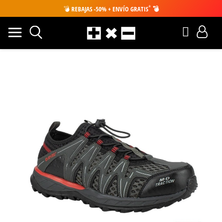
*
💣
REBAJAS -50% + ENVÍO GRATIS
💣