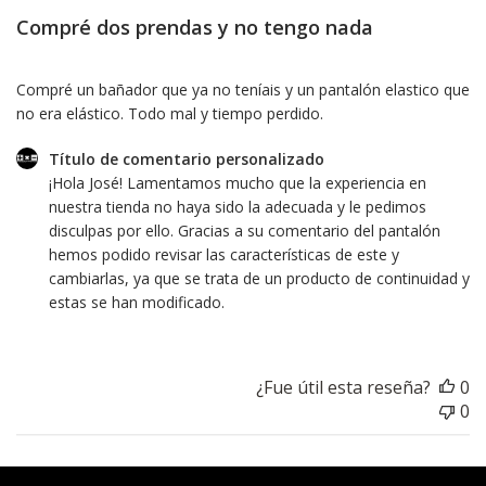
Compré dos prendas y no tengo nada
Compré un bañador que ya no teníais y un pantalón elastico que
no era elástico. Todo mal y tiempo perdido.
Comentarios
Título de comentario personalizado
del
¡Hola José! Lamentamos mucho que la experiencia en 
propietario
nuestra tienda no haya sido la adecuada y le pedimos 
de
disculpas por ello. Gracias a su comentario del pantalón 
la
hemos podido revisar las características de este y 
tienda
cambiarlas, ya que se trata de un producto de continuidad y 
sobre
estas se han modificado.
la
revisión
realizada
¿Fue útil esta reseña?
0
por
0
Título
de
comentario