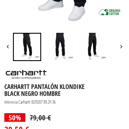


CARHARTT PANTALÓN KLONDIKE
BLACK NEGRO HOMBRE
Carhartt I029207 89.2Y-36
Referencia
50%
79,00 €