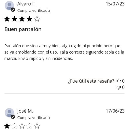
F
Alvaro F.
15/07/23
d
Compra verificada
pu
Buen pantalón
Pantalón que sienta muy bien, algo rígido al principio pero que
se va amoldando con el uso. Talla correcta siguiendo tabla de la
marca. Envío rápido y sin incidencias.
¿Fue útil esta reseña?
0
0
F
José M.
17/06/23
d
Compra verificada
pu