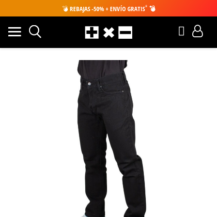
*
💣
REBAJAS -50% + ENVÍO GRATIS
💣