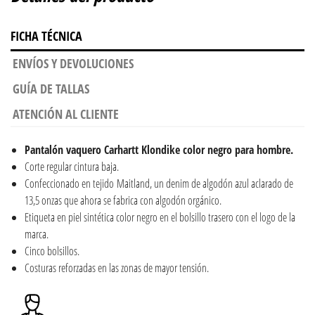
FICHA TÉCNICA
ENVÍOS Y DEVOLUCIONES
GUÍA DE TALLAS
ATENCIÓN AL CLIENTE
Pantalón vaquero Carhartt Klondike color negro para hombre.
Corte regular cintura baja.
Confeccionado en tejido Maitland, un denim de algodón azul aclarado de
13,5 onzas que ahora se fabrica con algodón orgánico.
Etiqueta en piel sintética color negro en el bolsillo trasero con el logo de la
marca.
Cinco bolsillos.
Costuras reforzadas en las zonas de mayor tensión.