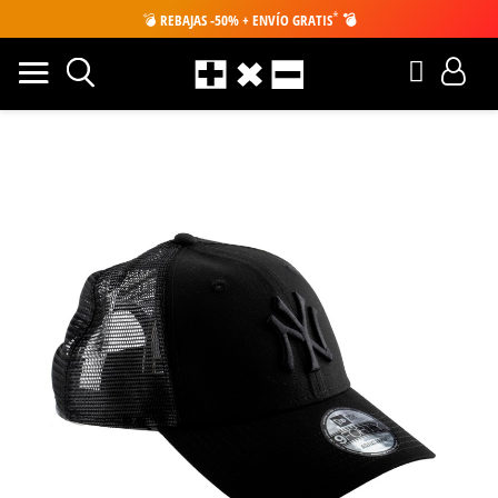
*
💣
REBAJAS -50% + ENVÍO GRATIS
💣