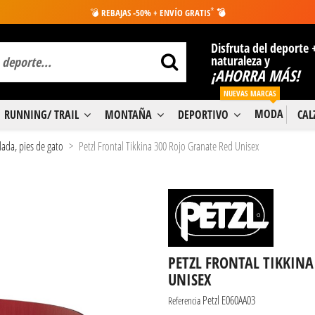
*
💣
REBAJAS -50% + ENVÍO GRATIS
💣
Disfruta del deporte 
naturaleza y
¡AHORRA MÁS!
NUEVAS MARCAS
MODA
RUNNING/ TRAIL
MONTAÑA
DEPORTIVO
CA
lada, pies de gato
Petzl Frontal Tikkina 300 Rojo Granate Red Unisex
PETZL FRONTAL TIKKINA
UNISEX
Petzl E060AA03
Referencia