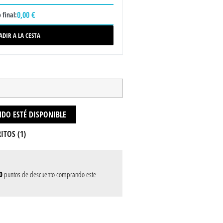
0,00 €
 final:
ADIR A LA CESTA
DO ESTÉ DISPONIBLE
ITOS (
1
)
0
puntos de descuento comprando este