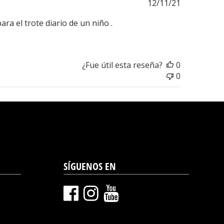
Fecha
12/11/21
de
ra el trote diario de un niño .
publicación
¿Fue útil esta reseña?
0
0
SÍGUENOS EN