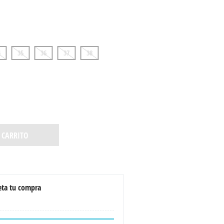
4
35
36
37
38
 CARRITO
ta tu compra