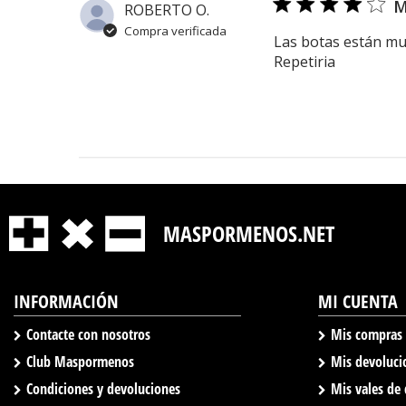
M
ROBERTO O.
Compra verificada
Las botas están muy
Repetiria
MASPORMENOS.NET
INFORMACIÓN
MI CUENTA
Contacte con nosotros
Mis compras
Club Maspormenos
Mis devoluci
Condiciones y devoluciones
Mis vales de