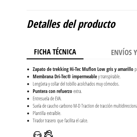
Detalles del producto
FICHA TÉCNICA
ENVÍOS 
Zapato de trekking Hi-Tec Muflon Low gris y amarillo
p
Membrana
Dri-Tec® impermeable
y transpirable.
Lengüeta y collar del tobillo acolchados muy cómodos.
Puntera con refuerzo
extra.
Entresuela de EVA.
Suela de caucho carbono M-D Traction de tracción multidireccional
Plantilla extraíble.
Tirador trasero que facilita el calce.