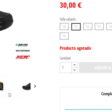
30,00 €
Talla calzado:
30
32
33
3
31
39
Producto agotado
Cantidad
AÑADIR AL

Comple