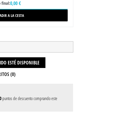
0,00 €
 final:
ADIR A LA CESTA
DO ESTÉ DISPONIBLE
ITOS (
0
)
0
puntos de descuento comprando este