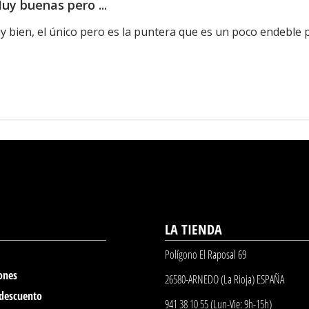
uy buenas pero ...
 bien, el único pero es la puntera que es un poco endeble pa
LA TIENDA
Polígono El Raposal 69
ones
26580-ARNEDO (La Rioja) ESPAÑA
 descuento
941 38 10 55 (Lun-Vie: 9h-15h)