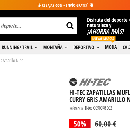
*
💣
REBAJAS -50% + ENVÍO GRATIS
💣
Disfruta del deporte 
naturaleza y
¡AHORRA MÁS!
NUEVAS MARCAS
MODA
RUNNING/ TRAIL
MONTAÑA
DEPORTIVO
CA
is Amarillo Niño
HI-TEC ZAPATILLAS MU
CURRY GRIS AMARILLO 
Hi-tec O090078 002
Referencia
50%
60,00 €