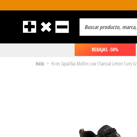
REBAJAS -50%
Inicio
Hi-tec Zapatillas Muflon Low Charcoal Lemon Curry Gr