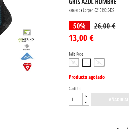
GRIS AZUL HOMBRE
Lorpen 6210192 5427
Referencia
50%
26,00 €
13,00 €
Talla Ropa:
M
XL
L
Producto agotado
Cantidad
AÑADIR AL