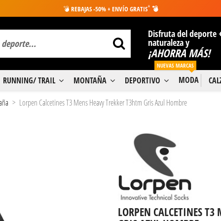
*
💣
REBAJAS -50% + ENVÍO GRATIS
💣
Disfruta del deporte 
naturaleza y
¡AHORRA MÁS!
NUEVAS MARCAS
MODA
RUNNING/ TRAIL
MONTAÑA
DEPORTIVO
CA
aña
Lorpen Calcetines T3 Mens Heavy Trekker T3htm Gris Azul Hombre
LORPEN CALCETINES T3