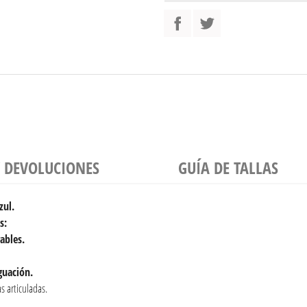
Y DEVOLUCIONES
GUÍA DE TALLAS
zul.
s:
ables.
guación.
s articuladas.