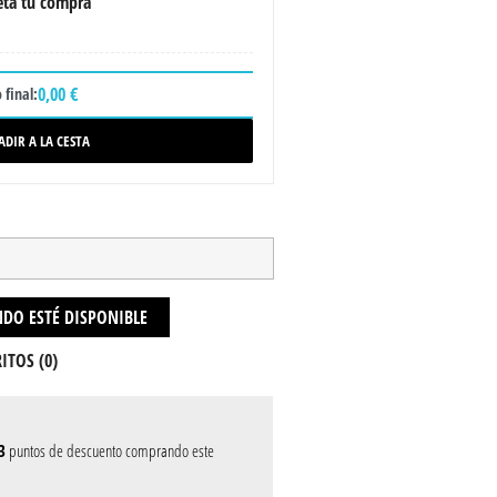
ta tu compra
0,00 €
 final:
ADIR A LA CESTA
DO ESTÉ DISPONIBLE
ITOS (
0
)
3
puntos de descuento comprando este