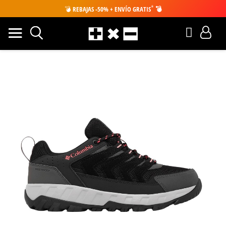
*
💣
REBAJAS -50% + ENVÍO GRATIS
💣