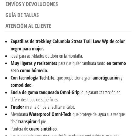
ENVÍOS Y DEVOLUCIONES
GUÍA DE TALLAS
ATENCIÓN AL CLIENTE
Zapatillas de trekking Columbia Strata Trail Low Wp de color
negro para mujer.
Ideal para actividades outdoor en la montaña.
Muy ligeras y resistentes
para cualquier caminata tanto
en terreno
seco como húmedo.
Con tecnología TechLite,
que proporciona gran
amortiguación
y
comodidad
.
Suela de goma tanqueada
Omni-Grip
, que garantiza tracción en
diferentes tipos de superficies.
Tirador
en el talón para facilitar el calce.
Membrana
Waterproof Omni-Tech
que protege del agua a la vez que
deja
transpirar
el pie.
Puntera de
cuero sintético
.
Las superposiciones de cuero sintético ofrecen protección y un ajuste