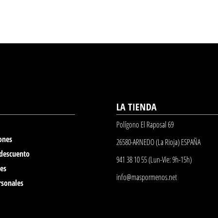
LA TIENDA
Polígono El Raposal 69
ones
26580-ARNEDO (La Rioja) ESPAÑA
 descuento
941 38 10 55 (Lun-Vie: 9h-15h)
nes
info@maspormenos.net
rsonales