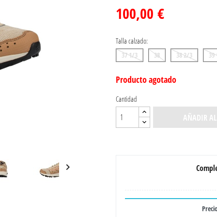
100,00 €
Talla calzado:
37 1/3
38
38 2/3
39 
Producto agotado
Cantidad
AÑADIR AL

Comple
Precio