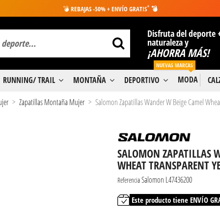
*
💣
REBAJAS -50% + ENVÍO GRATIS
💣
Disfruta del deporte 
naturaleza y
¡AHORRA MÁS!
NUEVAS MARCAS
MODA
RUNNING/ TRAIL
MONTAÑA
DEPORTIVO
CA
ujer
Zapatillas Montaña Mujer
Salomon Zapatillas Wander W Beige Camel Wheat
SALOMON ZAPATILLAS 
WHEAT TRANSPARENT Y
Salomon L47436200
Referencia
Este producto tiene ENVÍO GR