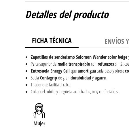
Detalles del producto
FICHA TÉCNICA
ENVÍOS 
Zapatillas de senderismo Salomon Wander color beige 
Parte superior de
malla transpirable
con
refuerzos
sintéticos
Entresuela Energy Cell
que
amortigua
cada paso y ofrece
c
Suela
Contagrip
de gran
durabilidad
y
agarre
.
Tirador que facilita el calce.
Collar del tobillo y lengüeta, acolchados, muy confortables.
Mujer