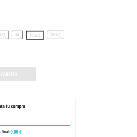
1/3
40
41 1/3
40 2/3
 CARRITO
ta tu compra
0,00 €
 final: