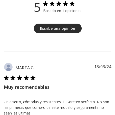
5
Basado en 1 opiniones
Escribe una opinión
F
18/03/24
MARTA G.
d
pu
Muy recomendables
Un acierto, cómodas y resistentes. El Goretex perfecto. No son
las primeras que compro de este modelo y seguramente no
sean las ultimas