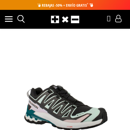
*
💣
REBAJAS -50% + ENVÍO GRATIS
💣