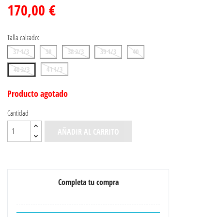
170,00 €
Talla calzado:
37 1/3
38
38 2/3
39 1/3
40
41 1/3
40 2/3
Producto agotado
Cantidad
AÑADIR AL CARRITO
Completa tu compra