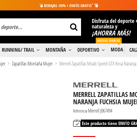
*
💣
REBAJAS -50% + ENVÍO GRATIS
💣
Disfruta del deporte 
naturaleza y
¡AHORRA MÁS!
NUEVAS MARCAS
MODA
RUNNING/ TRAIL
MONTAÑA
DEPORTIVO
CA
ujer
Zapatillas Montaña Mujer
Merrell Zapatillas Moab Speed GTX Rosa Naranja
MERRELL ZAPATILLAS M
NARANJA FUCHSIA MUJE
Merrell J067494
Referencia
Este producto tiene ENVÍO GR