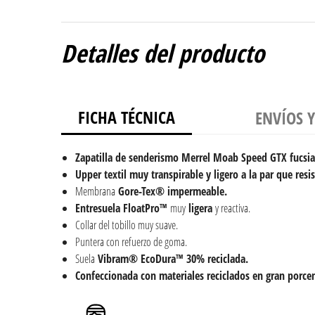
Detalles del producto
FICHA TÉCNICA
ENVÍOS 
Zapatilla de senderismo Merrel Moab Speed GTX fucsia
Upper textil muy transpirable y ligero a la par que resi
Membrana
Gore-Tex® impermeable.
Entresuela FloatPro™
muy
ligera
y reactiva.
Collar del tobillo muy suave.
Puntera con refuerzo de goma.
Suela
Vibram® EcoDura™ 30% reciclada.
Confeccionada con materiales reciclados en gran porcen