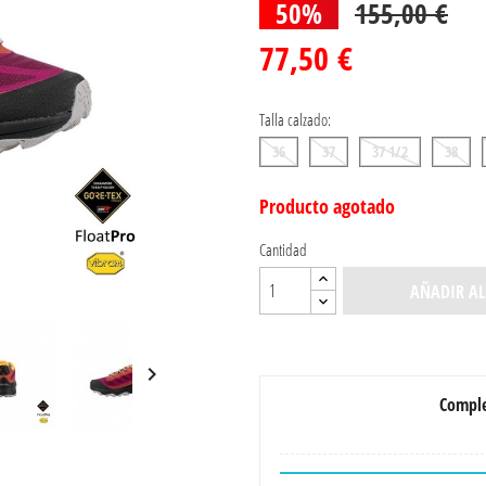
50%
155,00 €
77,50 €
Talla calzado:
36
37
37 1/2
38
Producto agotado
Cantidad
AÑADIR AL

Comple