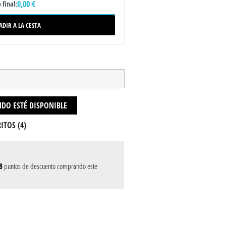
0,00 €
 final:
ADIR A LA CESTA
DO ESTÉ DISPONIBLE
ITOS (
4
)
8
puntos de descuento comprando este