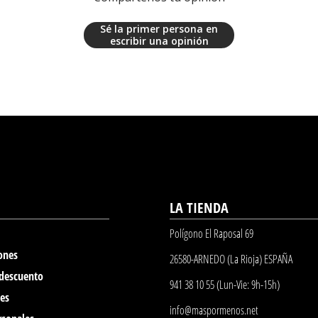
Sé la primer persona en
escribir una opinión
LA TIENDA
Polígono El Raposal 69
ones
26580-ARNEDO (La Rioja) ESPAÑA
 descuento
941 38 10 55 (Lun-Vie: 9h-15h)
nes
info@maspormenos.net