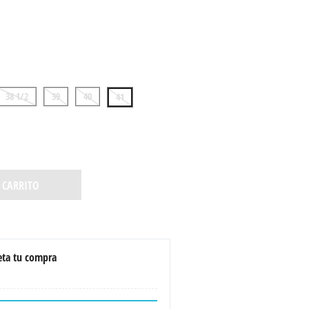
38 1/2
39
40
41
 CARRITO
ta tu compra