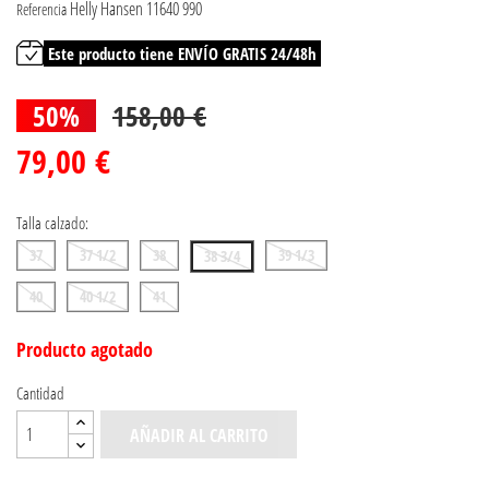
Helly Hansen 11640 990
Referencia
Este producto tiene ENVÍO GRATIS 24/48h
50%
158,00 €
79,00 €
Talla calzado:
37
37 1/2
38
39 1/3
38 3/4
40
40 1/2
41
Producto agotado
Cantidad
AÑADIR AL CARRITO