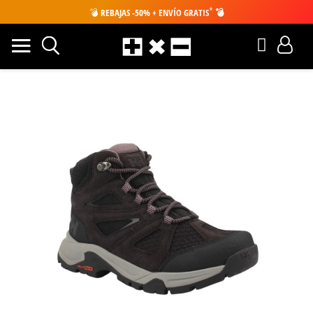
*
💣
REBAJAS -50% + ENVÍO GRATIS
💣