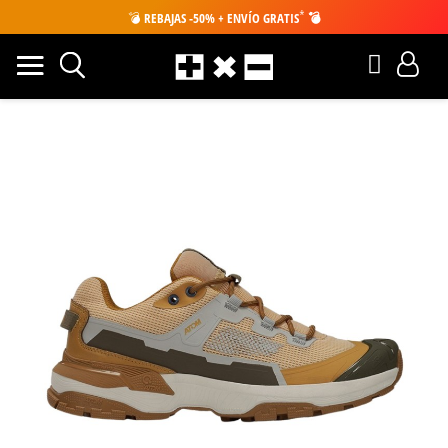
*
💣
REBAJAS -50% + ENVÍO GRATIS
💣