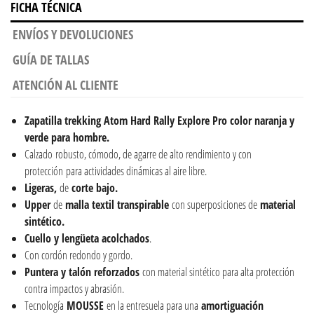
FICHA TÉCNICA
ENVÍOS Y DEVOLUCIONES
GUÍA DE TALLAS
ATENCIÓN AL CLIENTE
Zapatilla trekking
Atom Hard Rally Explore Pro color naranja y
verde para hombre.
Calzado
robusto, cómodo, de agarre de alto rendimiento y con
protección
para actividades dinámicas al aire libre.
Ligeras,
de
corte bajo.
Upper
de
malla textil transpirable
con superposiciones de
material
sintético.
Cuello y lengüeta acolchados
.
Con cordón redondo y gordo.
Puntera y talón reforzados
con material sintético para alta protección
contra impactos y abrasión.
Tecnología
MOUSSE
en la entresuela para una
amortiguación