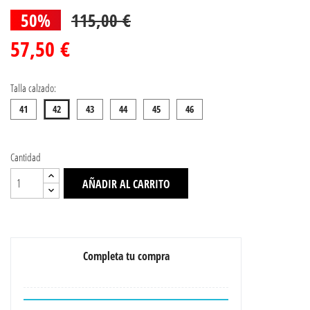
50%
115,00 €
57,50 €
Talla calzado:
41
42
43
44
45
46
Cantidad
AÑADIR AL CARRITO
Completa tu compra