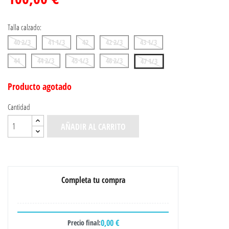
Talla calzado:
40 2/3
41 1/3
42
42 2/3
43 1/3
44
44 2/3
45 1/3
46 2/3
47 1/3
Producto agotado
Cantidad
AÑADIR AL CARRITO
Completa tu compra
0,00 €
Precio final: