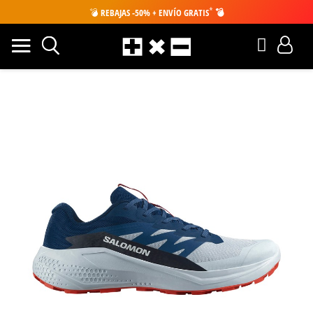
*
💣
REBAJAS -50% + ENVÍO GRATIS
💣