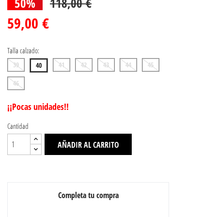
50%
118,00 €
59,00 €
Talla calzado:
39
41
42
43
44
45
40
46
¡¡Pocas unidades!!
Cantidad
AÑADIR AL CARRITO
Completa tu compra