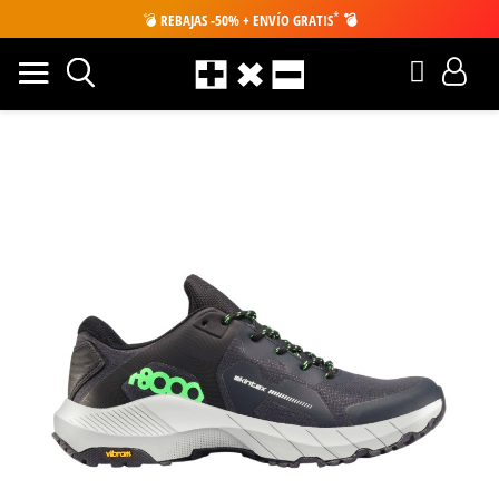
*
💣
REBAJAS -50% + ENVÍO GRATIS
💣