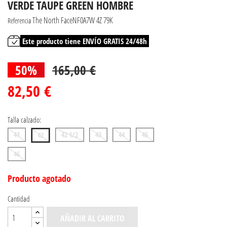
VERDE TAUPE GREEN HOMBRE
The North FaceNF0A7W 4Z 79K
Referencia
Este producto tiene ENVÍO GRATIS 24/48h
50%
165,00 €
82,50 €
Talla calzado:
41
42 1/2
43
44
45
42
46
Producto agotado
Cantidad
AÑADIR AL CARRITO