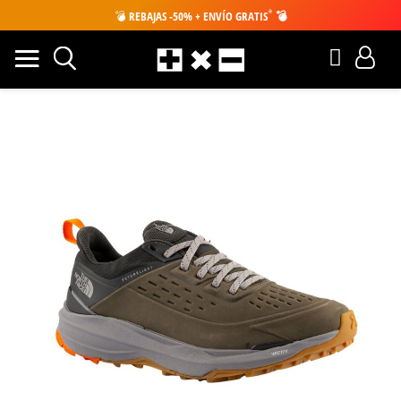
*
💣
REBAJAS -50% + ENVÍO GRATIS
💣