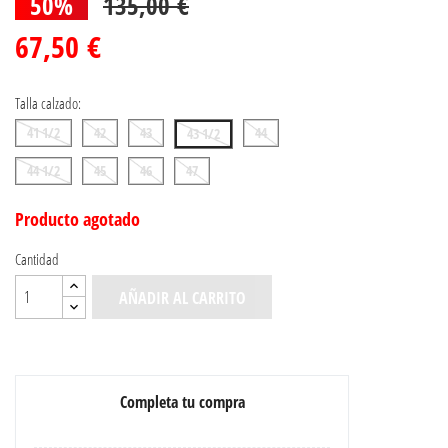
50%
135,00 €
67,50 €
Talla calzado:
41 1/2
42
43
44
43 1/2
44 1/2
45
46
47
Producto agotado
Cantidad
AÑADIR AL CARRITO
Completa tu compra