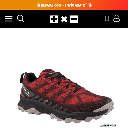
*
💣
REBAJAS -50% + ENVÍO GRATIS
💣