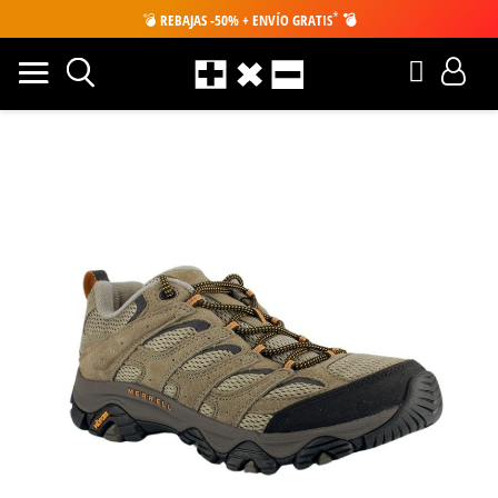
*
💣
REBAJAS -50% + ENVÍO GRATIS
💣