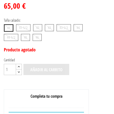
65,00 €
Talla calzado:
41 1/2
42
43
43 1/2
44
41
44 1/2
45
46
Producto agotado
Cantidad
AÑADIR AL CARRITO
Completa tu compra