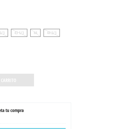
2/3
43 1/3
44
44 2/3
 CARRITO
ta tu compra