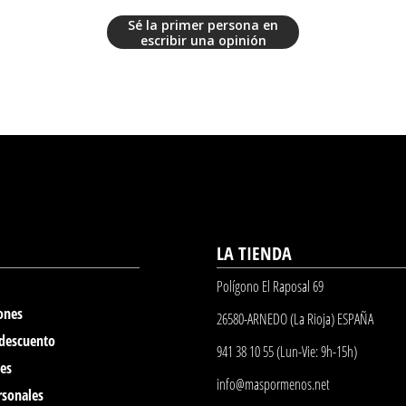
Sé la primer persona en
escribir una opinión
LA TIENDA
Polígono El Raposal 69
ones
26580-ARNEDO (La Rioja) ESPAÑA
 descuento
941 38 10 55 (Lun-Vie: 9h-15h)
nes
info@maspormenos.net
rsonales