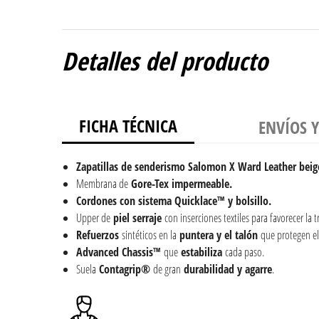
Detalles del producto
FICHA TÉCNICA
ENVÍOS 
Zapatillas de senderismo Salomon X Ward Leather beig
Membrana de
Gore-Tex impermeable.
Cordones con sistema Quicklace™ y bolsillo.
Upper de
piel serraje
con inserciones textiles para favorecer la t
Refuerzos
sintéticos en la
puntera y el talón
que protegen el 
Advanced Chassis™
que
estabiliza
cada paso.
Suela
Contagrip®
de gran
durabilidad y agarre
.