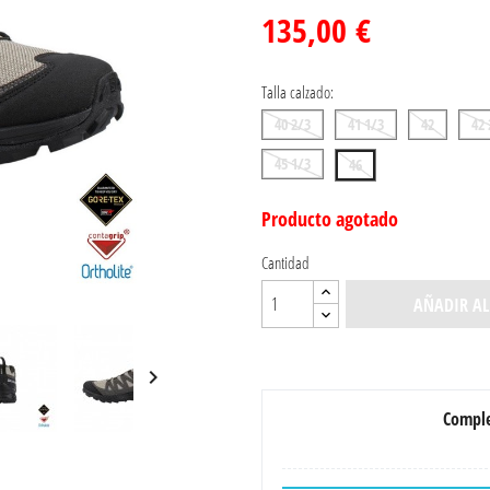
135,00 €
Talla calzado:
40 2/3
41 1/3
42
42 
45 1/3
46
Producto agotado
Cantidad
AÑADIR AL

Comple