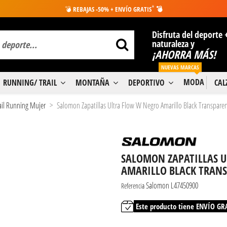
*
💣
REBAJAS -50% + ENVÍO GRATIS
💣
Disfruta del deporte 
naturaleza y
¡AHORRA MÁS!
NUEVAS MARCAS
MODA
RUNNING/ TRAIL
MONTAÑA
DEPORTIVO
CA
rail Running Mujer
Salomon Zapatillas Ultra Flow W Negro Amarillo Black Transpare
SALOMON ZAPATILLAS 
AMARILLO BLACK TRAN
Salomon L47450900
Referencia
Este producto tiene ENVÍO GR