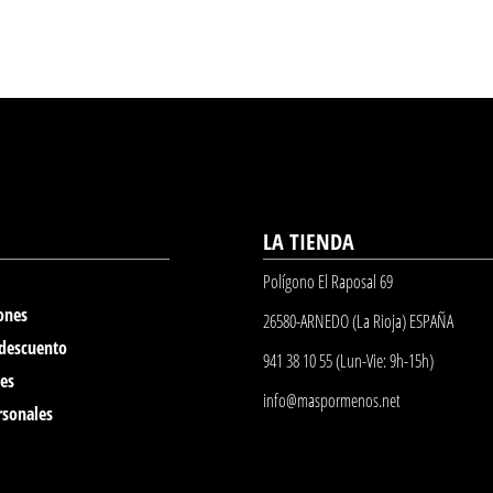
LA TIENDA
Polígono El Raposal 69
ones
26580-ARNEDO (La Rioja) ESPAÑA
 descuento
941 38 10 55 (Lun-Vie: 9h-15h)
nes
info@maspormenos.net
rsonales