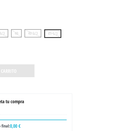
1/3
40
40 2/3
41 1/3
 CARRITO
ta tu compra
0,00 €
 final: