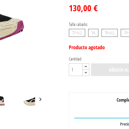
130,00 €
Talla calzado:
37 1/3
38
38 2/3
39 
Producto agotado
Cantidad
AÑADIR AL

Comple
Precio