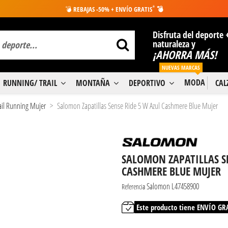
*
💣
REBAJAS -50% + ENVÍO GRATIS
💣
Disfruta del deporte 
naturaleza y
¡AHORRA MÁS!
NUEVAS MARCAS
MODA
RUNNING/ TRAIL
MONTAÑA
DEPORTIVO
CA
rail Running Mujer
Salomon Zapatillas Sense Ride 5 W Azul Cashmere Blue Mujer
SALOMON ZAPATILLAS SE
CASHMERE BLUE MUJER
Salomon L47458900
Referencia
Este producto tiene ENVÍO GR