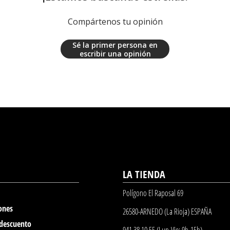
Compártenos tu opinión
Sé la primer persona en
escribir una opinión
LA TIENDA
Polígono El Raposal 69
ones
26580-ARNEDO (La Rioja) ESPAÑA
 descuento
941 38 10 55 (Lun-Vie: 9h-15h)