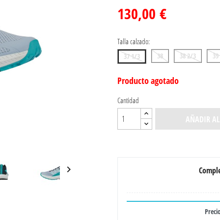
130,00 €
Talla calzado:
38
38 2/3
39
37 1/3
Producto agotado
Cantidad
AÑADIR AL

Comple
Precio