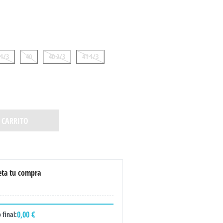
 1/3
40
40 2/3
41 1/3
 CARRITO
ta tu compra
0,00 €
 final: