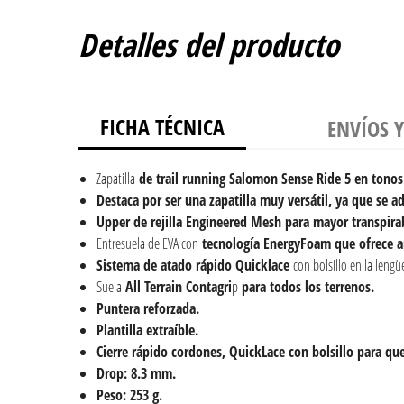
Detalles del producto
FICHA TÉCNICA
ENVÍOS 
Zapatilla
de trail running Salomon Sense Ride 5 en tonos
Destaca por ser una zapatilla muy versátil, ya que se a
Upper de rejilla
Engineered Mesh para mayor transpirabi
Entresuela de EVA con
tecnología EnergyFoam que ofrece 
Sistema de atado rápido Quicklace
con bolsillo en la lengü
Suela
All Terrain Contagri
p
para todos los terrenos.
Puntera reforzada.
Plantilla extraíble.
Cierre rápido cordones, QuickLace con bolsillo para qu
Drop: 8.3 mm.
Peso: 253 g.