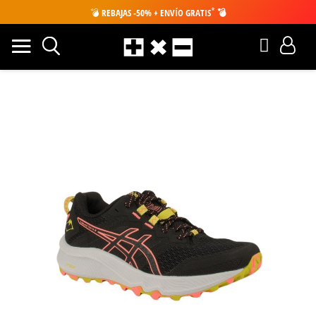
*
💣
REBAJAS -50% + ENVÍO GRATIS
💣