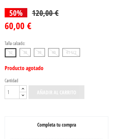
50%
120,00 €
60,00 €
Talla calzado:
38
39
40
41 1/2
37
Producto agotado
Cantidad
AÑADIR AL CARRITO
Completa tu compra