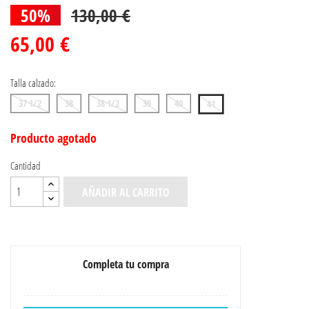
50%
130,00 €
65,00 €
Talla calzado:
37 1/2
38
38 1/2
39
40
41
Producto agotado
Cantidad
AÑADIR AL CARRITO
Completa tu compra