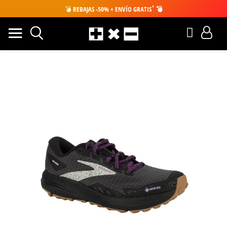
*
💣
REBAJAS -50% + ENVÍO GRATIS
💣