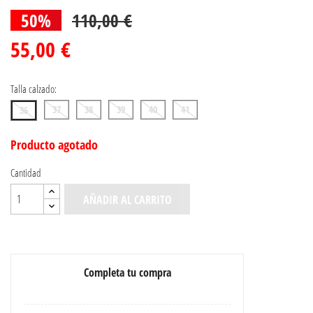
50%
110,00 €
55,00 €
Talla calzado:
37
38
39
40
41
36
Producto agotado
Cantidad
AÑADIR AL CARRITO
Completa tu compra