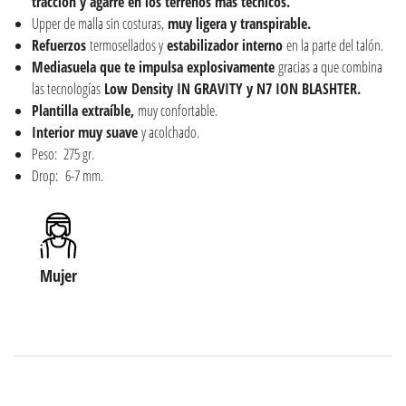
tracción y agarre en los terrenos más técnicos.
Upper de malla sin costuras,
muy ligera y transpirable.
Refuerzos
termosellados y
estabilizador interno
en la parte del talón.
Mediasuela que te impulsa explosivamente
gracias a que combina
las tecnologías
Low Density IN GRAVITY y N7 ION BLASHTER.
Plantilla extraíble,
muy confortable.
Interior muy suave
y acolchado.
Peso: 275 gr.
Drop: 6-7 mm.
Mujer