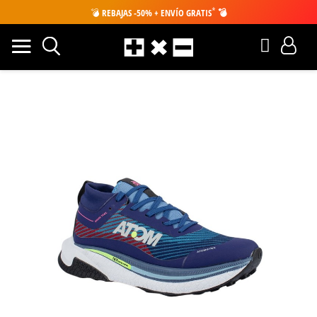
*
💣
REBAJAS -50% + ENVÍO GRATIS
💣