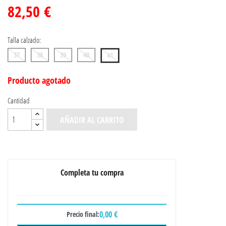
82,50 €
Talla calzado:
37
38
39
40
41
Producto agotado
Cantidad
AÑADIR AL CARRITO
Completa tu compra
0,00 €
Precio final: