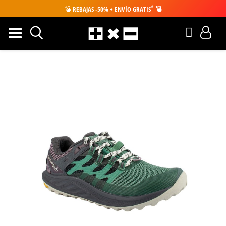
*
💣
REBAJAS -50% + ENVÍO GRATIS
💣