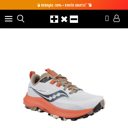
*
💣
REBAJAS -50% + ENVÍO GRATIS
💣