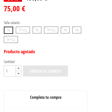
75,00 €
Talla calzado:
37 1/2
38
38 1/2
39
40
37
40 1/2
Producto agotado
Cantidad
AÑADIR AL CARRITO
Completa tu compra