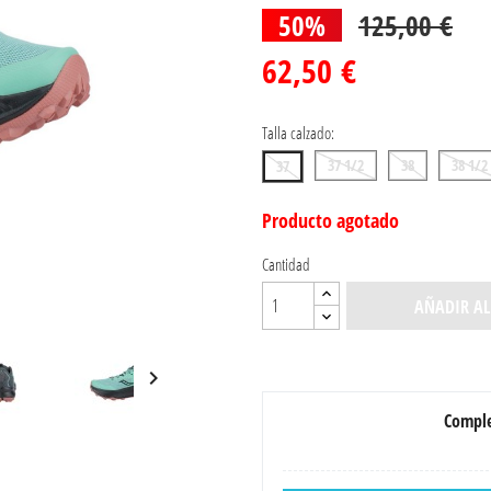
50%
125,00 €
62,50 €
Talla calzado:
37 1/2
38
38 1/2
37
Producto agotado
Cantidad
AÑADIR AL

Comple