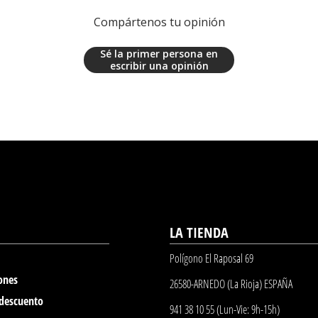
Compártenos tu opinión
Sé la primer persona en
escribir una opinión
LA TIENDA
Polígono El Raposal 69
ones
26580-ARNEDO (La Rioja) ESPAÑA
 descuento
941 38 10 55 (Lun-Vie: 9h-15h)