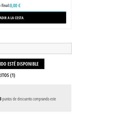
0,00 €
 final:
ADIR A LA CESTA
DO ESTÉ DISPONIBLE
ITOS (
1
)
3
puntos de descuento comprando este