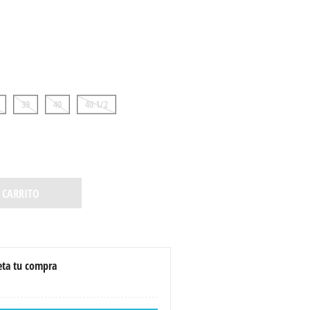
39
40
40 1/2
 CARRITO
ta tu compra