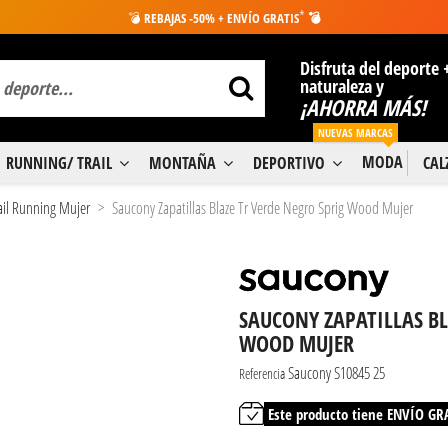
*
💣
REBAJAS -50% + ENVÍO GRATIS
💣
Disfruta del deporte 
naturaleza y
¡AHORRA MÁS!
NUEVAS MARCAS
MODA
RUNNING/ TRAIL
MONTAÑA
DEPORTIVO
CA
rail Running Mujer
Saucony Zapatillas Blaze Tr Verde Negro Sprig Wood Mujer
SAUCONY ZAPATILLAS BL
WOOD MUJER
Saucony S10845 25
Referencia
Este producto tiene ENVÍO GR