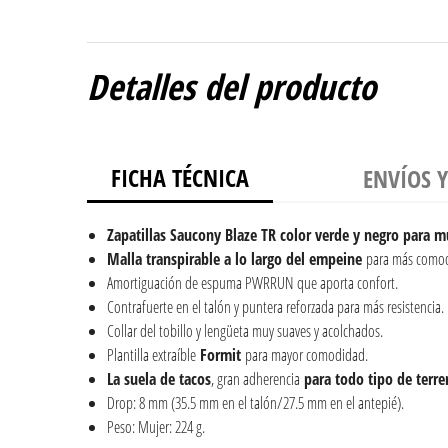
Detalles del producto
FICHA TÉCNICA
ENVÍOS 
Zapatillas Saucony Blaze TR color verde y negro para m
Malla transpirable a lo largo del empeine
para más comod
Amortiguación de espuma PWRRUN que aporta confort.
Contrafuerte en el talón y puntera reforzada para más resistencia.
Collar del tobillo y lengüeta muy suaves y acolchados.
Plantilla extraíble
Formit
para mayor comodidad.
La suela de tacos
, gran adherencia
para todo tipo de terre
Drop: 8 mm (35.5 mm en el talón/27.5 mm en el antepié).
Peso: Mujer: 224 g.