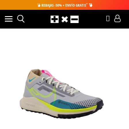
*
💣
REBAJAS -50% + ENVÍO GRATIS
💣