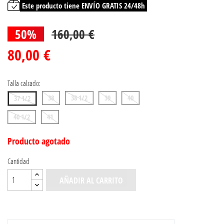
Este producto tiene ENVÍO GRATIS 24/48h
50%
160,00 €
80,00 €
Talla calzado:
38
38 1/2
39
40
37 1/2
40 1/2
41
Producto agotado
Cantidad
AÑADIR AL CARRITO