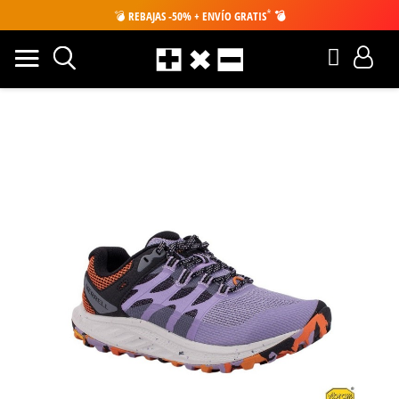
*
💣
REBAJAS -50% + ENVÍO GRATIS
💣