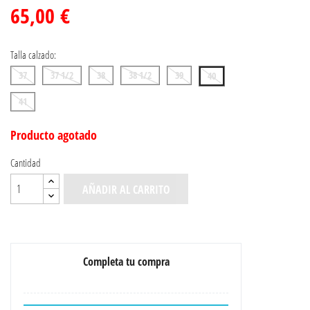
65,00 €
Talla calzado:
37
37 1/2
38
38 1/2
39
40
41
Producto agotado
Cantidad
AÑADIR AL CARRITO
Completa tu compra