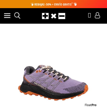
*
💣
REBAJAS -50% + ENVÍO GRATIS
💣