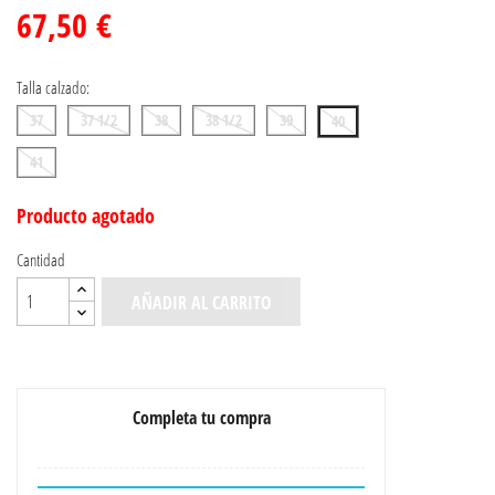
67,50 €
Talla calzado:
37
37 1/2
38
38 1/2
39
40
41
Producto agotado
Cantidad
AÑADIR AL CARRITO
Completa tu compra