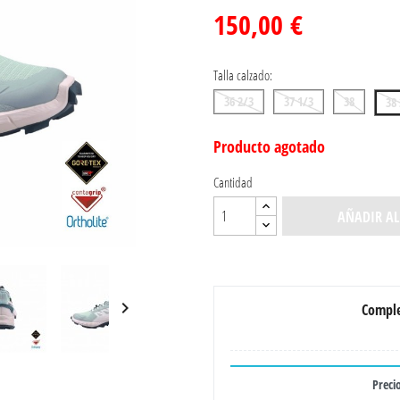
150,00 €
Talla calzado:
36 2/3
37 1/3
38
38
Producto agotado
Cantidad
AÑADIR AL

Comple
Precio