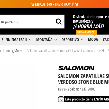
*
💣
REBAJAS -50% + ENVÍO GRATIS
💣
Disfruta del deporte 
naturaleza y
¡AHORRA MÁS!
NUEVAS MARCAS
MODA
RUNNING/ TRAIL
MONTAÑA
DEPORTIVO
CA
rail Running Mujer
Salomon Zapatillas Supercross 4 GTX W Azul verdoso Stone Blue 
SALOMON ZAPATILLAS S
VERDOSO STONE BLUE M
Salomon L47120100
Referencia
Este producto tiene ENVÍO GR