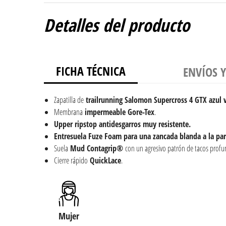
Detalles del producto
FICHA TÉCNICA
ENVÍOS 
Zapatilla de
trailrunning
Salomon Supercross 4 GTX azul
Membrana
impermeable Gore-Tex
.
Upper ripstop antidesgarros muy resistente.
Entresuela Fuze Foam para una zancada blanda a la pa
Suela
Mud Contagrip®
con un agresivo patrón de tacos profun
Cierre rápido
QuickLace
.
Mujer