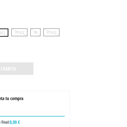
39 1/3
40
41 1/3
 2/3
 CARRITO
ta tu compra
0,00 €
 final: