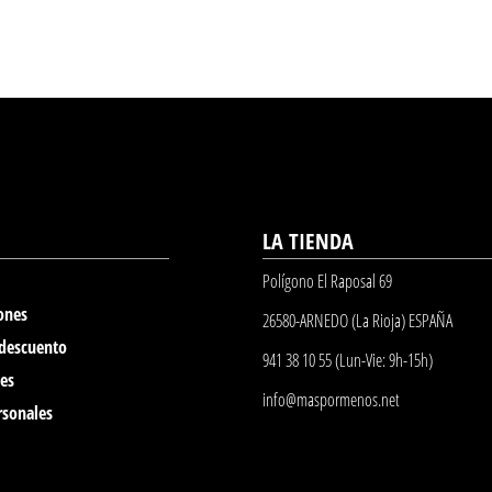
LA TIENDA
Polígono El Raposal 69
ones
26580-ARNEDO (La Rioja) ESPAÑA
 descuento
941 38 10 55 (Lun-Vie: 9h-15h)
nes
info@maspormenos.net
rsonales