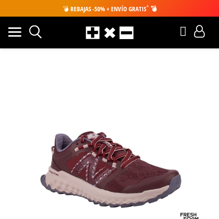
*
💣
REBAJAS -50% + ENVÍO GRATIS
💣