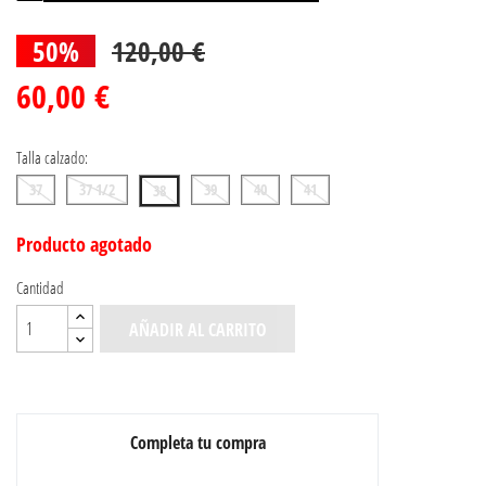
50%
120,00 €
60,00 €
Talla calzado:
37
37 1/2
39
40
41
38
Producto agotado
Cantidad
AÑADIR AL CARRITO
Completa tu compra