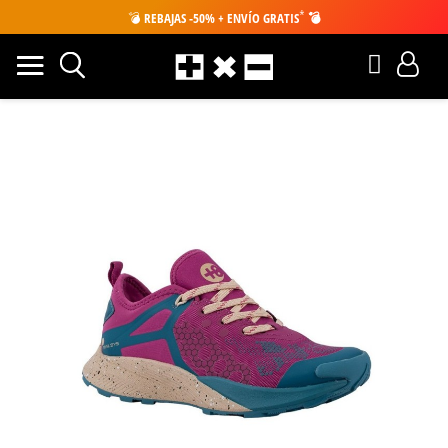
*
💣
REBAJAS -50% + ENVÍO GRATIS
💣