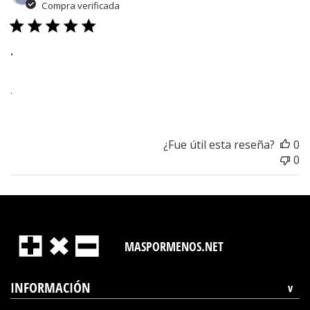
d
Compra verificada
pu
.
.
¿Fue útil esta reseña?
0
0
MASPORMENOS.NET
INFORMACIÓN