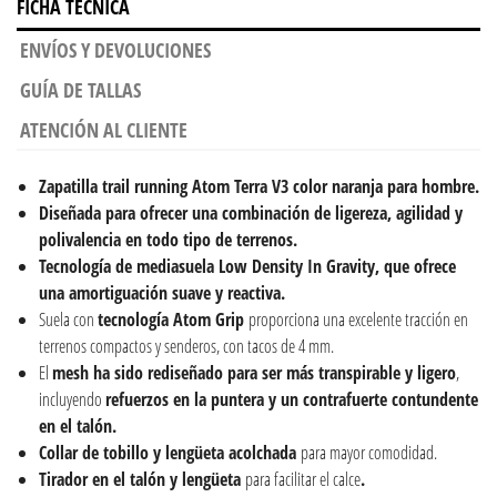
FICHA TÉCNICA
ENVÍOS Y DEVOLUCIONES
GUÍA DE TALLAS
ATENCIÓN AL CLIENTE
Zapatilla trail running
Atom Terra V3 color naranja para hombre.
Diseñada para ofrecer una combinación de ligereza, agilidad y
polivalencia en todo tipo de terrenos.
Tecnología de mediasuela Low Density In Gravity, que ofrece
una amortiguación suave y reactiva.
Suela con
tecnología Atom Grip
proporciona una excelente tracción en
terrenos compactos y senderos, con tacos de 4 mm.
El
mesh ha sido rediseñado para ser más transpirable y ligero
,
incluyendo
refuerzos en la puntera y un contrafuerte contundente
en el talón.
Collar de tobillo y lengüeta acolchada
para mayor comodidad.
Tirador en el talón y lengüeta
para facilitar el calce
.