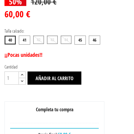
50%
120,00 €
60,00 €
Talla calzado:
42
43
44
40
41
45
46
¡¡Pocas unidades!!
Cantidad
AÑADIR AL CARRITO
Completa tu compra