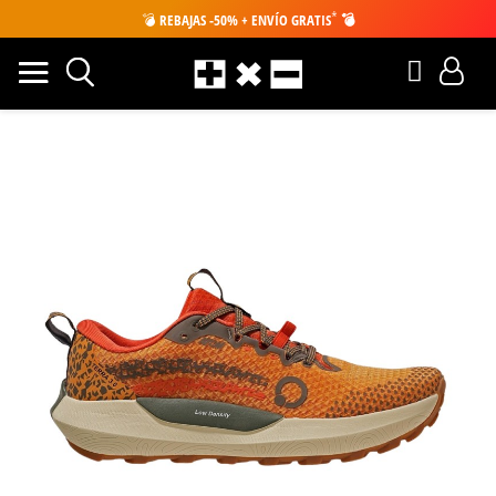
*
💣
REBAJAS -50% + ENVÍO GRATIS
💣