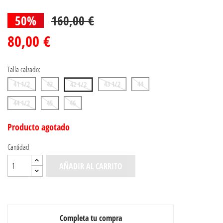
50%
160,00 €
80,00 €
Talla calzado:
41 1/2
42
43 1/2
44
42 1/2
44 1/2
45
46
Producto agotado
Cantidad
AÑADIR AL CARRITO
Completa tu compra