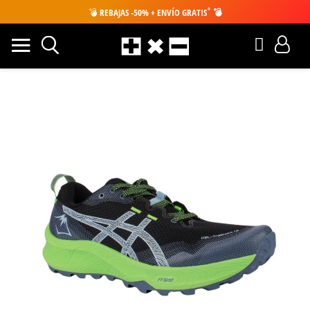
*
💣
REBAJAS -50% + ENVÍO GRATIS
💣