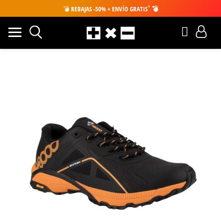
*
💣
REBAJAS -50% + ENVÍO GRATIS
💣