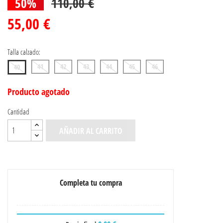
50%
110,00 €
55,00 €
Talla calzado:
41
42
43
44
45
46
40
Producto agotado
Cantidad
AÑADIR AL CARRITO
Completa tu compra