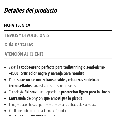
Detalles del producto
FICHA TÉCNICA
ENVÍOS Y DEVOLUCIONES
GUÍA DE TALLAS
ATENCIÓN AL CLIENTE
Zapatilla
todoterreno perfecta para trailrunning o senderismo
+8000 Terux color negro y naranja para hombre
Parte
superior
de
malla transpirable
y
refuerzos sintéticos
termosellados
para evitar costuras innecesarias.
Tecnología
Skintex
que proporciona
protección ligera para la lluvia.
Entresuela de phylon que amortigua la pisada.
Lengüeta acolchada, tipo fuelle que evita la entrada de suciedad.
Cuello del tobillo acolchado, muy cómodo.