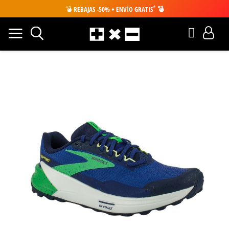
*
💣
REBAJAS -50% + ENVÍO GRATIS
💣