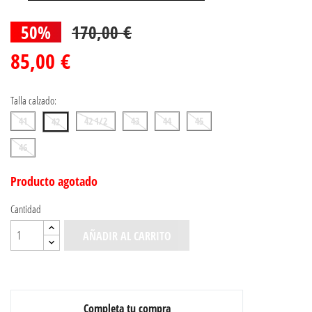
50%
170,00 €
85,00 €
Talla calzado:
41
42 1/2
43
44
45
42
46
Producto agotado
Cantidad
AÑADIR AL CARRITO
Completa tu compra